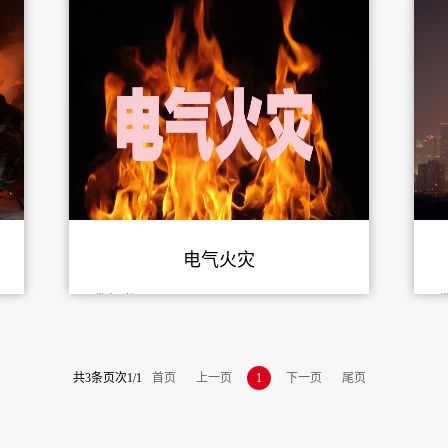
电气火灾
发布时间：
-
-
共
3
条
页次1/1
首页
上一页
1
下一页
尾页