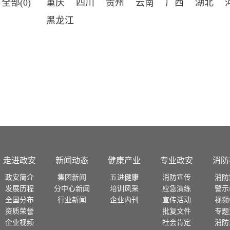
全部(0)
重庆
四川
贵州
云南
广西
湖北
黑龙江
走进政安
新闻动态
健康产业
专业政安
消防
政安简介
集团新闻
五进健康
消防宣传
消防
发展历程
分中心新闻
培训风采
应急演练
警示
全国分布
行业新闻
企业内刊
宣传活动
视频
资质荣誉
批复文件
专题
企业视频
社会肯定
消防