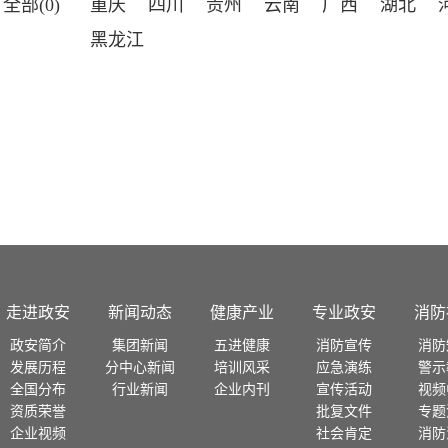
全部(0)
重庆
四川
贵州
云南
广西
湖北
黑龙江
走进政安
新闻动态
健康产业
专业政安
消防
政安简介
集团新闻
五进健康
消防宣传
消防
发展历程
分中心新闻
培训风采
应急演练
警示
全国分布
行业新闻
企业内刊
宣传活动
视频
资质荣誉
批复文件
专题
企业视频
社会肯定
消防