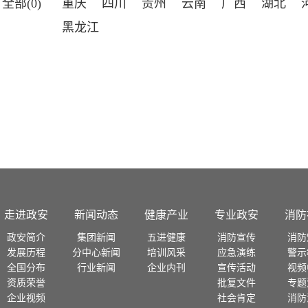
全部(0)
重庆
四川
贵州
云南
广西
湖北
黑龙江
走进政安
新闻动态
健康产业
专业政安
消防
政安简介
集团新闻
五进健康
消防宣传
消防
发展历程
分中心新闻
培训风采
应急演练
警示
全国分布
行业新闻
企业内刊
宣传活动
视频
资质荣誉
批复文件
专题
企业视频
社会肯定
消防